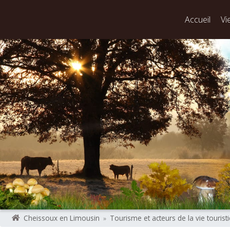
Accueil
Vi
Cheissoux en Limousin
»
Tourisme et acteurs de la vie tourist