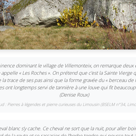
nence dominant le village de Villemonteix, on remarque deux
 appelle « Les Roches ». On prétend que c’est la Sainte Vierge 
e la trace de ses pas ainsi que la forme gravée du « berceau de l’
s ont longtemps servi de tannière à une louve qui fit beaucoup
(Denise Roux)
ud : Pierres à légendes et pierre curieuses du Limousin (BSELM n°34, Lim
val blanc s’y cache. Ce cheval ne sort que la nuit, pour aller bo
d de la route et se rassasier de l’herbe tendre qui pousse tout 