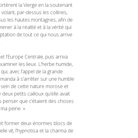
ortèrent la Vierge en la soutenant
volant, par-dessus les collines,
sus les hautes montagnes, afin de
ener à la réalité et à la vérité qui
ptation de tout ce qui nous arrive
.
 et l’Europe Centrale, puis arriva
 examiner les lieux. L’herbe humide,
ui, avec l’appel de la grande
 demanda à s’arrêter sur une humble
au sein de cette nature morose et
deux petits cailloux qu’elle avait
ans penser que c’étaient des choses
 ma peine. »
t et former deux énormes blocs de
lle vit, l’hypnotisa et la charma de