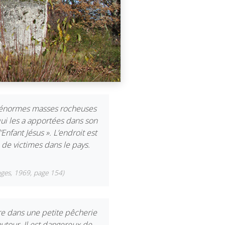
 énormes masses rocheuses
qui les a apportées dans son
Enfant Jésus ». L’endroit est
 de victimes dans le pays.
oges, 1969, page 154)
ire dans une petite pêcherie
autour. Il est dangereux de