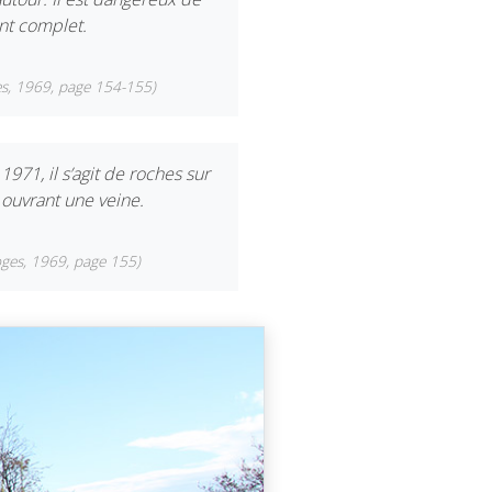
ent complet.
es, 1969, page 154-155)
971, il s’agit de roches sur
 ouvrant une veine.
oges, 1969, page 155)