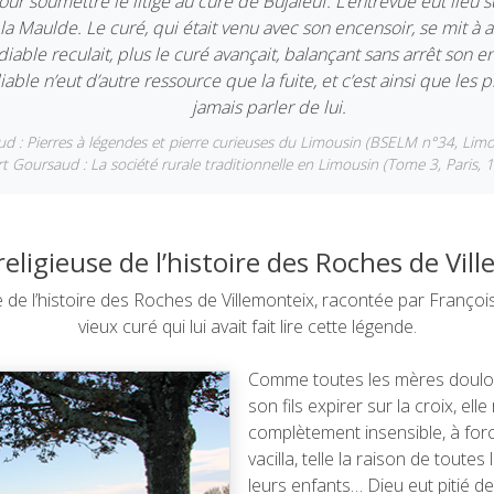
ur soumettre le litige au curé de Bujaleuf. L’entrevue eut lieu s
la Maulde. Le curé, qui était venu avec son encensoir, se mit à a
e diable reculait, plus le curé avançait, balançant sans arrêt son 
able n’eut d’autre ressource que la fuite, et c’est ainsi que les 
jamais parler de lui.
ud : Pierres à légendes et pierre curieuses du Limousin (BSELM n°34, Lim
t Goursaud : La société rurale traditionnelle en Limousin (Tome 3, Paris,
religieuse de l’histoire des Roches de Vil
se de l’histoire des Roches de Villemonteix, racontée par François
vieux curé qui lui avait fait lire cette légende.
Comme toutes les mères doulour
son fils expirer sur la croix, el
complètement insensible, à forc
vacilla, telle la raison de tou
leurs enfants… Dieu eut pitié d