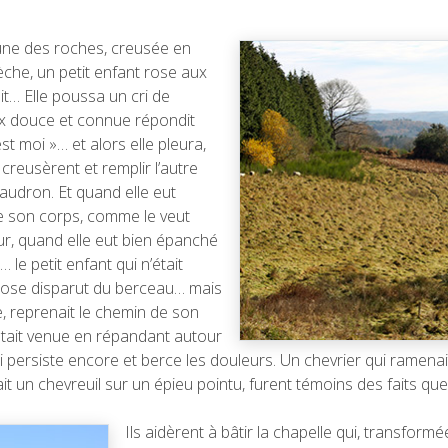
’une des roches, creusée en
che, un petit enfant rose aux
it… Elle poussa un cri de
x douce et connue répondit
t moi »… et alors elle pleura,
creusèrent et remplir l’autre
audron. Et quand elle eut
de son corps, comme le veut
ur, quand elle eut bien épanché
e petit enfant qui n’était
t rose disparut du berceau… mais
e, reprenait le chemin de son
était venue en répandant autour
i persiste encore et berce les douleurs. Un chevrier qui ramena
t un chevreuil sur un épieu pointu, furent témoins des faits que
Ils aidèrent à bâtir la chapelle qui, transform