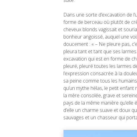
suite.
Dans une sorte d’excavation de l
forme de berceau où plutôt de crè
cheveux blonds vagissait et souria
bonheur angoissé, auquel une voi
doucement : « – Ne pleure pas, c’es
pleura tant et tant que ses larmes 
excavation qui est en forme de ch
pleuré, pleuré toutes les larmes 
l’expression consacrée à la doule
sa peine comme tous les humains… l
qu’un mythe hélas, le petit enfan
la mère consolée, grave et serein
pays de la même manière qu’elle 
d’elle un charme suave et doux qu
sauvages et un chasseur qui portai