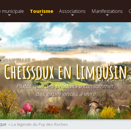
e municipale
Tourisme
Associations
Manifestations
Cheissoux en Limousin
Plutôt que des produits à consommer,
des expériences à vivre
ique
» La légende du Puy des Roches