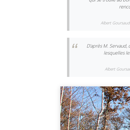
renco
Albert Goursaud 
D’après M. Servaud, q
lesquelles le
Albert Goursa