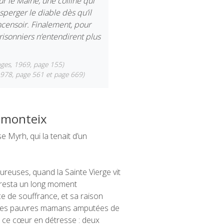
ur le Maine, une colline qui
sperger le diable dès qu’il
encensoir. Finalement, pour
prisonniers n’entendirent plus
oges, 1969, page 155)
 1978, page 561 et page 669)
lemonteix
e Myrh, qui la tenait d’un
euses, quand la Sainte Vierge vit
le resta un long moment
e de souffrance, et sa raison
tes les pauvres mamans amputées de
e ce cœur en détresse : deux