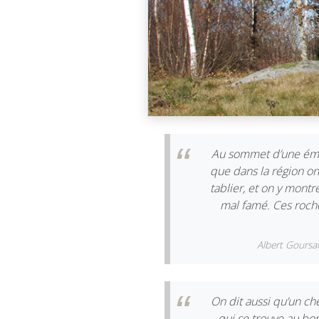
Au sommet d’une émi
que dans la région on
tablier, et on y montr
mal famé. Ces roche
Albert Goursa
On dit aussi qu’un che
qui se trouve au bor