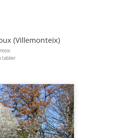
oux (Villemonteix)
teix.
tablier.