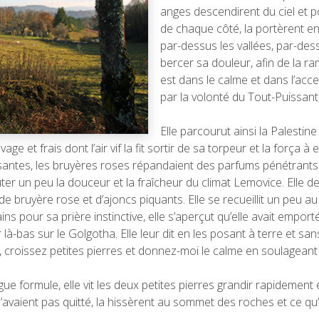
anges descendirent du ciel et p
de chaque côté, la portèrent en 
par-dessus les vallées, par-des
bercer sa douleur, afin de la ram
est dans le calme et dans l’acce
par la volonté du Tout-Puissant
Elle parcourut ainsi la Palestine
e et frais dont l’air vif la fit sortir de sa torpeur et la força à
santes, les bruyères roses répandaient des parfums pénétrants q
goûter un peu la douceur et la fraîcheur du climat Lemovice. Elle
e de bruyère rose et d’ajoncs piquants. Elle se recueillit un peu 
s pour sa prière instinctive, elle s’aperçut qu’elle avait emporté 
là-bas sur le Golgotha. Elle leur dit en les posant à terre et s
z, croissez petites pierres et donnez-moi le calme en soulageant
gue formule, elle vit les deux petites pierres grandir rapidemen
l’avaient pas quitté, la hissèrent au sommet des roches et ce qu’e