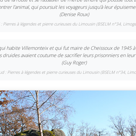
ntrer l’animal, qui poursuit les voyageurs jusqu’à leur épuisem
(Denise Roux)
: Pierres à légendes et pierre curieuses du Limousin (BSELM n°34, Limog
ui habite Villemonteix et qui fut maire de Cheissoux de 1945 à 1
s druides avaient coutume de sacrifier leurs prisonniers en leur
(Guy Roger)
ud : Pierres à légendes et pierre curieuses du Limousin (BSELM n°34, Lim