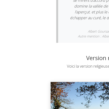
se mirent d’accord po
domine la vallée de 
l’aperçut. et plus l
échapper au curé, le di
Albert Goursa
Autre mention : Alber
Version 
Voici la version religieu