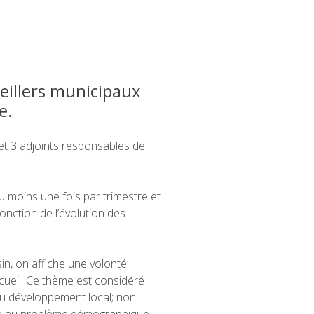
eillers municipaux
e.
e et 3 adjoints responsables de
u moins une fois par trimestre et
onction de l’évolution des
sin, on affiche une volonté
ccueil. Ce thème est considéré
u développement local; non
 au problème démographique