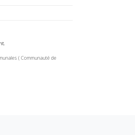
nt.
communales ( Communauté de
s