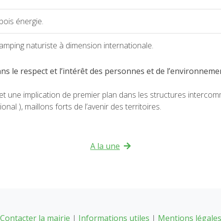
bois énergie.
 camping naturiste à dimension internationale.
ans le respect et l’intérêt des personnes et de l’environneme
 et une implication de premier plan dans les structures inter
al ), maillons forts de l’avenir des territoires.
A la une
Contacter la mairie
|
Informations utiles
|
Mentions légale