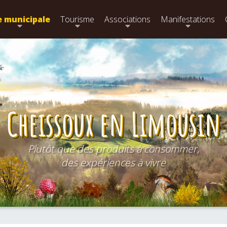
e municipale
Tourisme
Associations
Manifestations
Cheissoux en Limousin
Plutôt que des produits à consommer,
des expériences à vivre